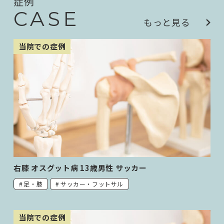
症例
CASE
もっと見る
当院での症例
右膝 オスグット病 13歳男性 サッカー
足・膝
サッカー・フットサル
当院での症例