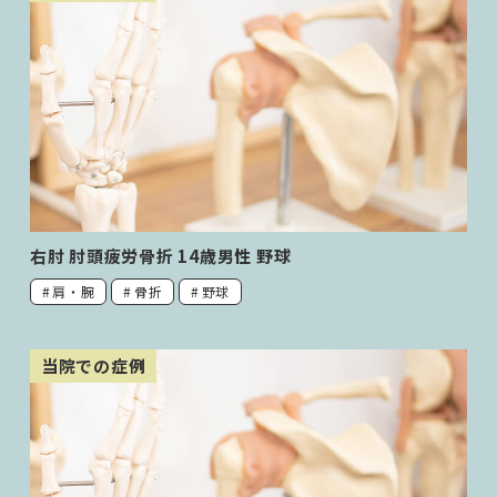
右肘 肘頭疲労骨折 14歳男性 野球
肩・腕
骨折
野球
当院での症例