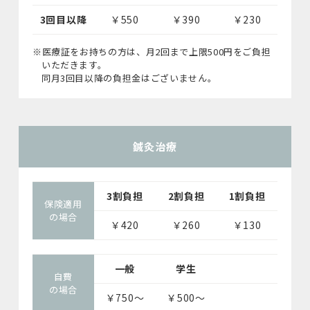
3回目以降
￥550
￥390
￥230
※医療証をお持ちの方は、月2回まで上限500円をご負担
いただきます。
同月3回目以降の負担金はございません。
鍼灸治療
3割負担
2割負担
1割負担
保険適用
の場合
￥420
￥260
￥130
一般
学生
自費
の場合
￥750〜
￥500〜